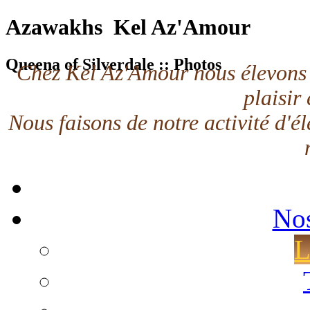
Azawakhs Kel Az'Amour
Queena of Silverdale :: Photos
Chez Kel Az'Amour nous élevons 
plaisir 
Nous faisons de notre activité d'él
No
L