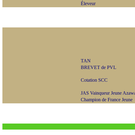
Éleveur
TAN
BREVET de PVL
Cotation SCC
JAS Vainqueur Jeune Azaw
Champion de France Jeune