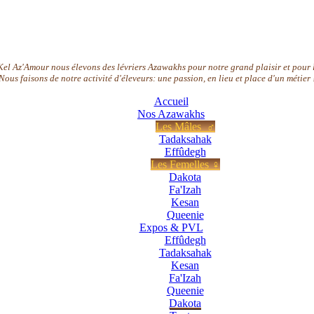
el Az'Amour nous élevons des lévriers Azawakhs pour notre grand plaisir et pour l
Nous faisons de notre activité d'éleveurs: une passion, en lieu et place d'un métier 
Accueil
Nos Azawakhs
Les Mâles ♂
Tadaksahak
Effûdegh
Les Femelles ♀
Dakota
Fa'Izah
Kesan
Queenie
Expos & PVL
Effûdegh
Tadaksahak
Kesan
Fa'Izah
Queenie
Dakota