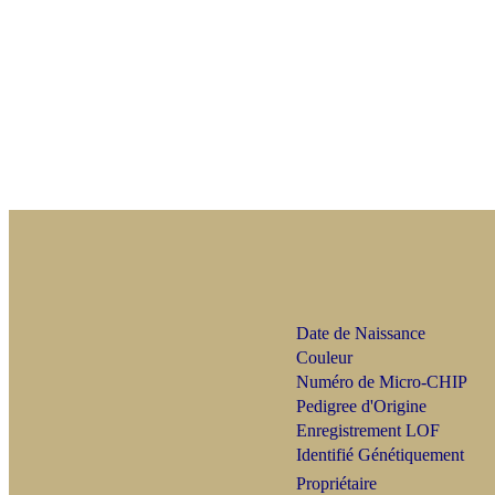
Date de Naissance
Couleur
Numéro de Micro-CHIP
Pedigree d'Origine
Enregistrement LOF
Identifié Génétiquement
Propriétaire