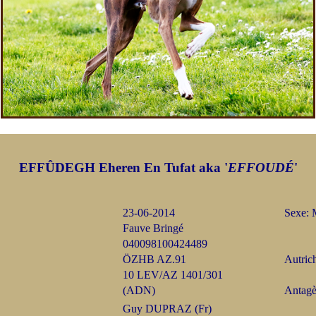
EFFÛDEGH
Eheren En Tufat aka '
EFFOUDÉ
'
23-06-2014
Sexe: 
Fauve Bringé
040098100424489
ÖZHB AZ.91
Autric
10 LEV/AZ 1401/301
(ADN)
Antag
Guy DUPRAZ (Fr)