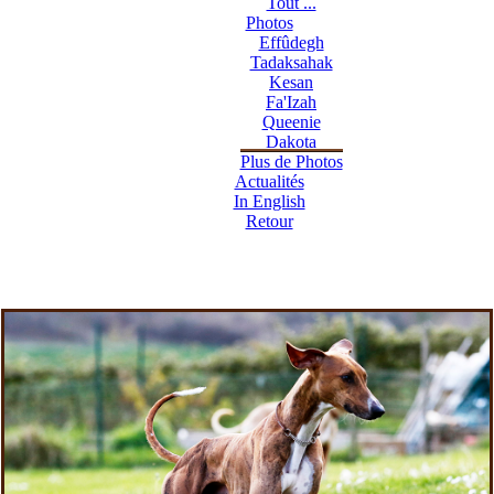
Tout ...
Photos
Effûdegh
Tadaksahak
Kesan
Fa'Izah
Queenie
Dakota
Plus de Photos
Actualités
In English
Retour