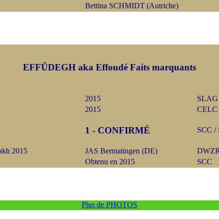
Bettina SCHMIDT (Autriche)
EFFÛDEGH aka Effoudé
Faits marquants
2015
SLAG
2015
CELC
1 - CONFIRMÉ
SCC /
akh 2015
JAS Bermatingen (DE)
DWZ
Obtenu en 2015
SCC
Plus de PHOTOS